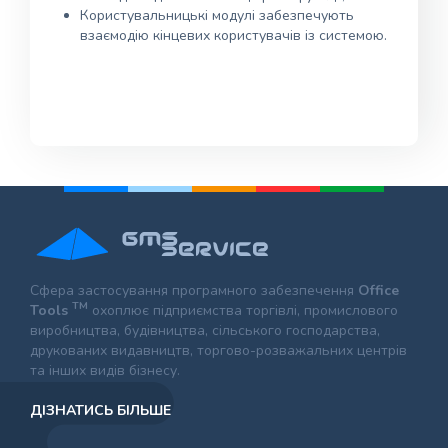
Користувальницькі модулі забезпечують
взаємодію кінцевих користувачів із системою.
Сфера застосування програмного забезпечення
Office
TM
Tools
охоплює підприємства торгівлі, промислового
виробництва, будівництва, сільського господарства,
друкованих видавництв, торгово-розважальних центрів
та інших видів бізнесу.
ДІЗНАТИСЬ БІЛЬШЕ