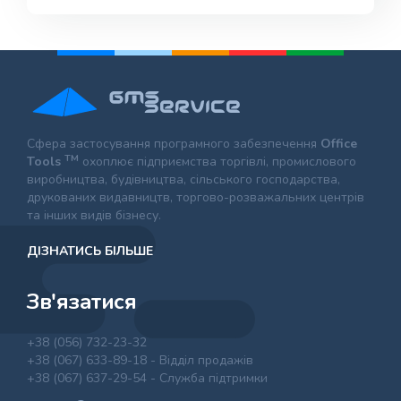
Сфера застосування програмного забезпечення
Office
TM
Tools
охоплює підприємства торгівлі, промислового
виробництва, будівництва, сільського господарства,
друкованих видавництв, торгово-розважальних центрів
та інших видів бізнесу.
ДІЗНАТИСЬ БІЛЬШЕ
Зв'язатися
+38 (056) 732-23-32
+38 (067) 633-89-18 - Відділ продажів
+38 (067) 637-29-54 - Служба підтримки