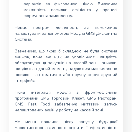
варіантів за фіксованою ціною. Виключає
можливість помилки офіціанта у процесі
формування замовлення.
Немає програм лояльності, які неможливо
налаштувати за допомогою Модуля GMS Дисконтна
Система.
Зазначимо, що якою б складною не була система
знижок, вона аж ніяк не уповільнює швидкість
обслуговування покупців на касовій зоні - знижки,
що діють в даний момент, надаються максимально
швидко - автоматично або вручну через зручний
інтерфейс.
Тісна інтеграція модуля з фронт-офісними
програмами GMS Торговий Клієнт, GMS Ресторан,
GMS Fast Food забезпечує миттєвий запуск
налаштованих акцій у роботу на касовій зоні.
Не менш важливо після запуску будь-якої
маркетингової активності оцінити її ефективність.