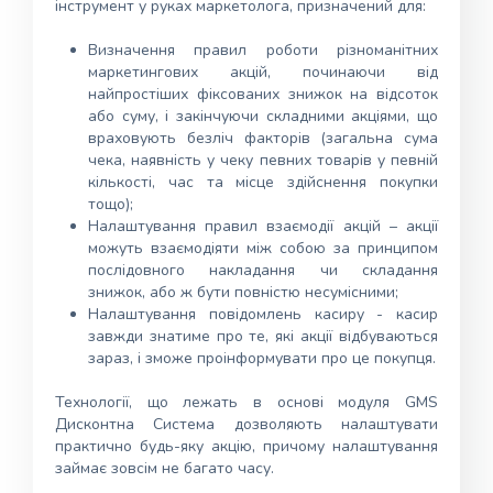
інструмент у руках маркетолога, призначений для:
Визначення правил роботи різноманітних
маркетингових акцій, починаючи від
найпростіших фіксованих знижок на відсоток
або суму, і закінчуючи складними акціями, що
враховують безліч факторів (загальна сума
чека, наявність у чеку певних товарів у певній
кількості, час та місце здійснення покупки
тощо);
Налаштування правил взаємодії акцій – акції
можуть взаємодіяти між собою за принципом
послідовного накладання чи складання
знижок, або ж бути повністю несумісними;
Налаштування повідомлень касиру - касир
завжди знатиме про те, які акції відбуваються
зараз, і зможе проінформувати про це покупця.
Технології, що лежать в основі модуля GMS
Дисконтна Система дозволяють налаштувати
практично будь-яку акцію, причому налаштування
займає зовсім не багато часу.