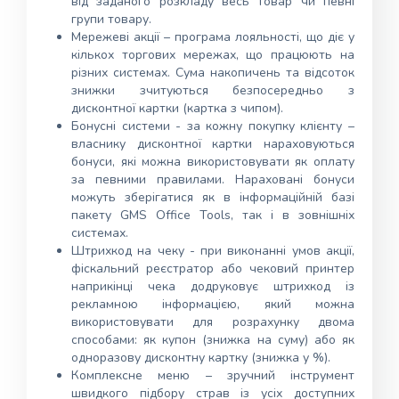
від заданого розкладу весь товар чи певні
групи товару.
Мережеві акції – програма лояльності, що діє у
кількох торгових мережах, що працюють на
різних системах. Сума накопичень та відсоток
знижки зчитуються безпосередньо з
дисконтної картки (картка з чипом).
Бонусні системи - за кожну покупку клієнту –
власнику дисконтної картки нараховуються
бонуси, які можна використовувати як оплату
за певними правилами. Нараховані бонуси
можуть зберігатися як в інформаційній базі
пакету GMS Office Tools, так і в зовнішніх
системах.
Штрихкод на чеку - при виконанні умов акції,
фіскальний реєстратор або чековий принтер
наприкінці чека додруковує штрихкод із
рекламною інформацією, який можна
використовувати для розрахунку двома
способами: як купон (знижка на суму) або як
одноразову дисконтну картку (знижка у %).
Комплексне меню – зручний інструмент
швидкого підбору страв із усіх доступних